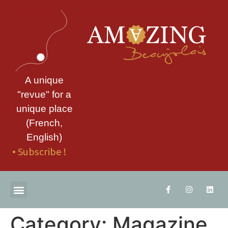
A unique
"revue" for a
unique place
(French,
English)
• Subscribe !
THE "REVUE"
DOWNLOAD AN EXTRACT
CONTACT US
Category:
Magazine