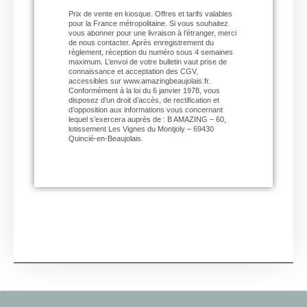
Prix de vente en kiosque. Offres et tarifs valables
pour la France métropolitaine. Si vous souhaitez
vous abonner pour une livraison à l’étranger, merci
de nous contacter. Après enregistrement du
règlement, réception du numéro sous 4 semaines
maximum. L’envoi de votre bulletin vaut prise de
connaissance et acceptation des CGV,
accessibles sur www.amazingbeaujolais.fr.
Conformément à la loi du 6 janvier 1978, vous
disposez d’un droit d’accès, de rectification et
d’opposition aux informations vous concernant
lequel s’exercera auprès de : B AMAZING – 60,
lotissement Les Vignes du Montjoly – 69430
Quincié-en-Beaujolais.