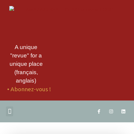
A unique
"revue" for a
unique place
(français,
anglais)
• Abonnez-vous !
ABONNEZ-VOUS
TÉLÉCHARGEZ UN EXTRAIT
CONTACTEZ-NOUS