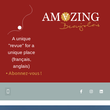
A unique
"revue" for a
unique place
(français,
anglais)
• Abonnez-vous !
ABONNEZ-VOUS
TÉLÉCHARGEZ UN EXTRAIT
CONTACTEZ-NOUS