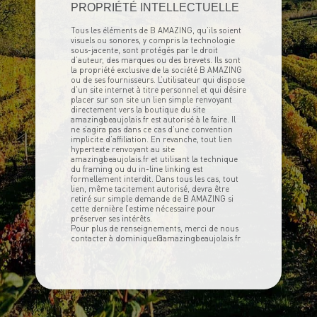
PROPRIÉTÉ INTELLECTUELLE
Tous les éléments de B AMAZING, qu’ils soient
visuels ou sonores, y compris la technologie
sous-jacente, sont protégés par le droit
d’auteur, des marques ou des brevets. Ils sont
la propriété exclusive de la société B AMAZING
ou de ses fournisseurs. L’utilisateur qui dispose
d’un site internet à titre personnel et qui désire
placer sur son site un lien simple renvoyant
directement vers la boutique du site
amazingbeaujolais.fr est autorisé à le faire. Il
ne s’agira pas dans ce cas d’une convention
implicite d’affiliation. En revanche, tout lien
hypertexte renvoyant au site
amazingbeaujolais.fr et utilisant la technique
du framing ou du in-line linking est
formellement interdit. Dans tous les cas, tout
lien, même tacitement autorisé, devra être
retiré sur simple demande de B AMAZING si
cette dernière l’estime nécessaire pour
préserver ses intérêts.
Pour plus de renseignements, merci de nous
contacter à dominique@amazingbeaujolais.fr