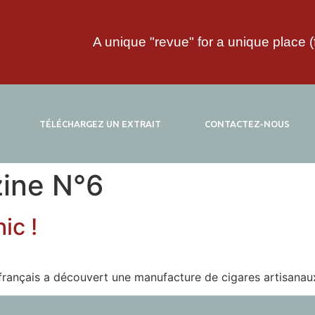
A unique "revue" for a unique place (
TÉLÉCHARGEZ UN EXTRAIT
CONTACTEZ-NOUS
ine N°6
ic !
, français a découvert une manufacture de cigares artisana