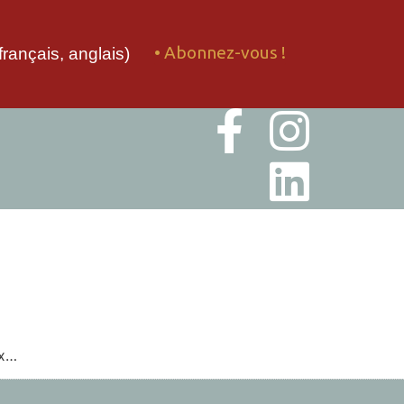
• Abonnez-vous !
français, anglais)
ux…