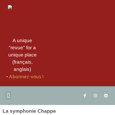
A unique
"revue" for a
unique place
(français,
anglais)
• Abonnez-vous !
ABONNEZ-VOUS
TÉLÉCHARGEZ UN EXTRAIT
CONTACTEZ-NOUS
La symphonie Chappe