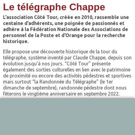
Le télégraphe Chappe
L’association Côté Tour, créée en 2010, rassemble une
centaine d’adhérents, une poignée de passionnés et
adhère à la Fédération Nationale des Associations de
personnel de la Poste et d’Orange pour la recherche
historique.
Elle propose une découverte historique de la tour du
télégraphe, système inventé par Claude Chappe, depuis son
évolution jusqu’à nos jours. “Côté Tour” présente
également des sorties culturelles en lien avec le patrimoine
de proximité ou encore des activités pédestres et sportives
mais surtout “la Randonnée du Télégraphe” (le 1er
dimanche de septembre), randonnée pédestre dont nous
fêterons le vingtième anniversaire en septembre 2022.
Francine Michon et Pierre Baton, président de
l’association, nous partagent avec enthousiasme la
passion qui les anime. Plus besoin de portable, Claude
Chappe vous présente son télégraphe optique.