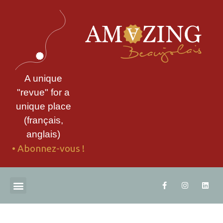
A unique
"revue" for a
unique place
(français,
anglais)
• Abonnez-vous !
ABONNEZ-VOUS
TÉLÉCHARGEZ UN EXTRAIT
CONTACTEZ-NOUS